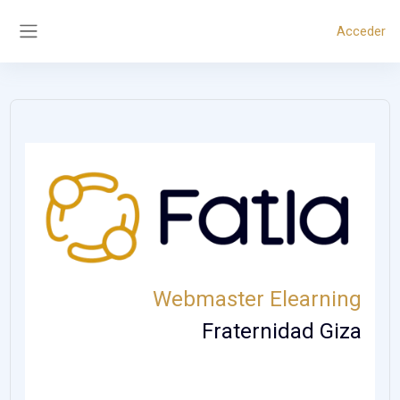
Salta al contenido principal
Acceder
Panel lateral
Webmaster Elearning
Fraternidad Giza